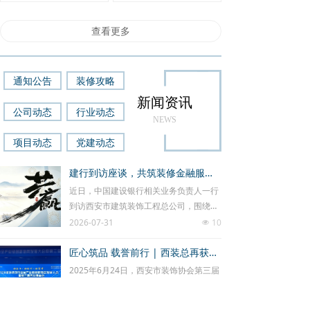
查看更多
通知公告
装修攻略
新闻资讯
公司动态
行业动态
NEWS
项目动态
党建动态
建行到访座谈，共筑装修金融服务新体验
近日，中国建设银行相关业务负责人一行
到访西安市建筑装饰工程总公司，围绕装
修分期客群需求调研、服务流程优化、银
2026-07-31
10
넶
企协同提质等核心议题开展专题座谈。双
方立足各自业务优势，深入挖掘客户装修
匠心筑品 载誉前行 | 西装总再获雁塔杯质量评价工程奖
融资痛点，共商服务升级路径，进一步夯
2025年6月24日，西安市装饰协会第三届
实“装修服务 + 金融支持” 的联动合作基
三次理事会暨表彰大会隆重举行。会上公
础，携手为广大客户打造更便捷、更高效
布了2025年度西安市建筑装饰（雁塔）质
2026-06-30
31
넶