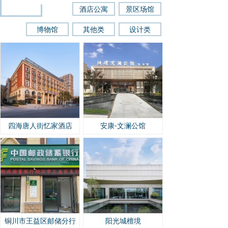
酒店公寓
景区场馆
博物馆
其他类
设计类
四海唐人街忆家酒店
安康-文澜公馆
铜川市王益区邮储分行
阳光城檀境